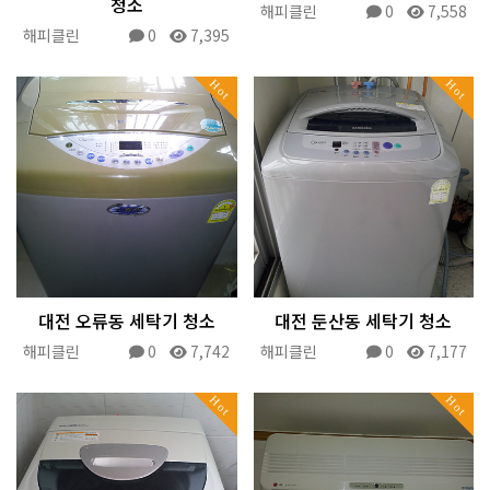
청소
해피클린
0
7,558
해피클린
0
7,395
Hot
Hot
대전 오류동 세탁기 청소
대전 둔산동 세탁기 청소
해피클린
0
7,742
해피클린
0
7,177
Hot
Hot