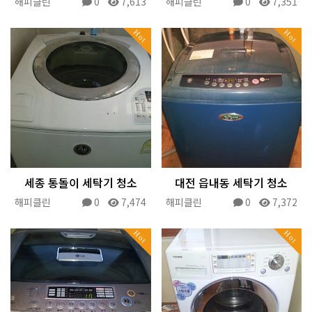
해피클린
0
7,613
해피클린
0
7,351
Hot
Hot
세종 통돌이 세탁기 청소
대전 읍내동 세탁기 청소
해피클린
0
7,474
해피클린
0
7,372
Hot
Hot