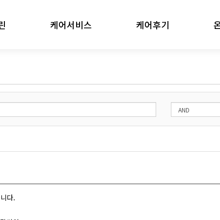
린
케어서비스
케어후기
에어컨청소
케어후기
비스
세탁기청소
길
니다.